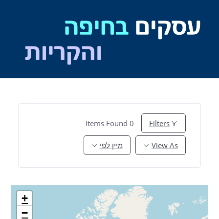
Ski
t
conten
Items Found
0
Filters
View As
מיין לפי
+
−