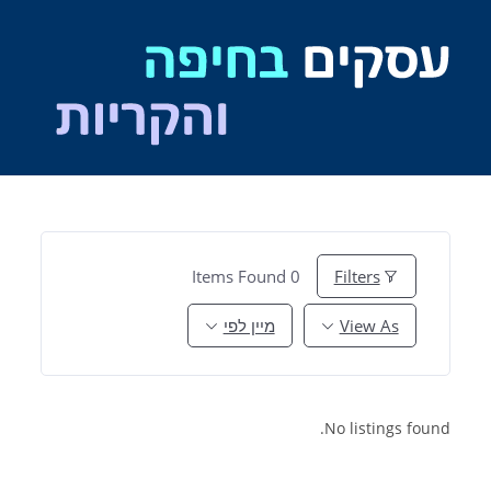
Ski
t
conten
Items Found
0
Filters
View As
מיין לפי
No listings found.