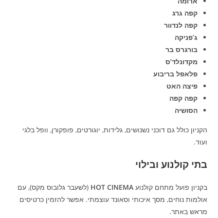
ארומה
קפה גרג
קפה לנדוור
ג’פניקה
בורגרס בר
מקדונלד’ס
פלאפל בריבוע
פיצה האט
קפה קפה
הסושיה
הקניון כולל גם דוכני נשנושים, גלידות, יוגורטים, פופקורן, וופל בלגי
ועוד.
בתי קולנוע ובילוי
בקניון פועל מתחם קולנוע
HOT CINEMA
(לשעבר גלובוס מקס), עם
אולמות נוחים, מסך איכותי וסאונד עוצמתי. אפשר להזמין כרטיסים
מראש באתר.