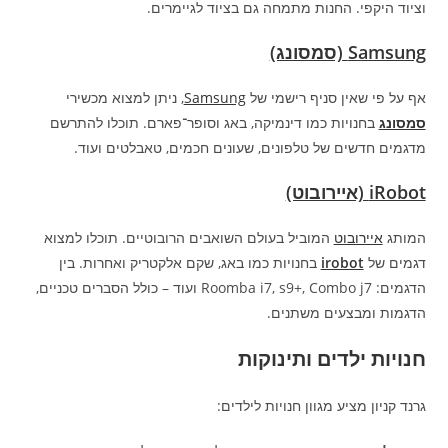
וציוד היקפי. החנות מתמחה גם בציוד לגיימרים.
Samsung (סמסונג)
אף על פי שאין סניף רישמי של
Samsung
, ניתן למצוא מכשירי
סמסונג
בחנויות כמו דינמיקה, באג וסופר־פארם. תוכלו להתרשם
מדגמים חדשים של טלפונים, שעונים חכמים, טאבלטים ועוד.
iRobot (איירובוט)
המותג
איירובוט
המוביל בעולם השואבים הרובוטיים. תוכלו למצוא
דגמים של
irobot
בחנויות כמו באג, שקם אלקטריק ואחרות. בין
הדגמים: Roomba i7, s9+, Combo j7 ועוד – כולל הסברים טכניים,
הדגמות ומבצעים משתנים.
חנויות ילדים ותינוקות
גרנד קניון מציע מגוון חנויות לילדים: