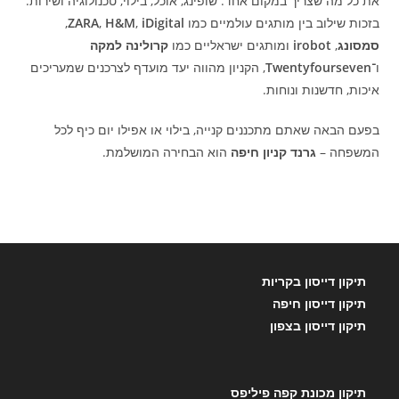
את כל מה שצריך במקום אחד: שופינג, אוכל, בילוי, טכנולוגיה ושירות.
בזכות שילוב בין מותגים עולמיים כמו
iDigital
,
H&M
,
ZARA
,
סמסונג
,
irobot
ומותגים ישראליים כמו
קרולינה למקה
ו־
Twentyfourseven
, הקניון מהווה יעד מועדף לצרכנים שמעריכים
איכות, חדשנות ונוחות.
בפעם הבאה שאתם מתכננים קנייה, בילוי או אפילו יום כיף לכל
המשפחה –
גרנד קניון חיפה
הוא הבחירה המושלמת.
תיקון דייסון בקריות
תיקון דייסון חיפה
תיקון דייסון בצפון
תיקון מכונת קפה פיליפס