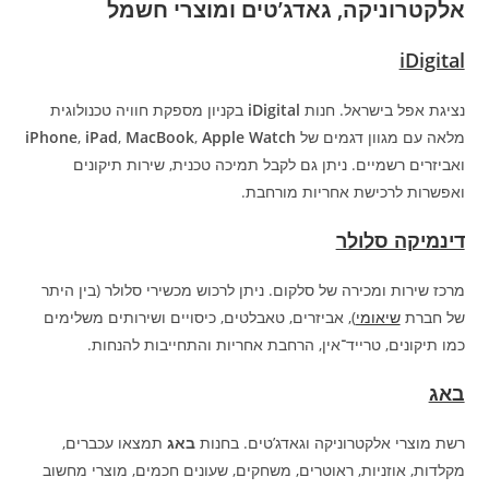
אלקטרוניקה, גאדג’טים ומוצרי חשמל
iDigital
נציגת אפל בישראל. חנות
iDigital
בקניון מספקת חוויה טכנולוגית
מלאה עם מגוון דגמים של
Apple Watch
,
MacBook
,
iPad
,
iPhone
ואביזרים רשמיים. ניתן גם לקבל תמיכה טכנית, שירות תיקונים
ואפשרות לרכישת אחריות מורחבת.
דינמיקה סלולר
מרכז שירות ומכירה של סלקום. ניתן לרכוש מכשירי סלולר (בין היתר
של חברת
שיאומי
), אביזרים, טאבלטים, כיסויים ושירותים משלימים
כמו תיקונים, טרייד־אין, הרחבת אחריות והתחייבות להנחות.
באג
רשת מוצרי אלקטרוניקה וגאדג’טים. בחנות
באג
תמצאו עכברים,
מקלדות, אוזניות, ראוטרים, משחקים, שעונים חכמים, מוצרי מחשוב